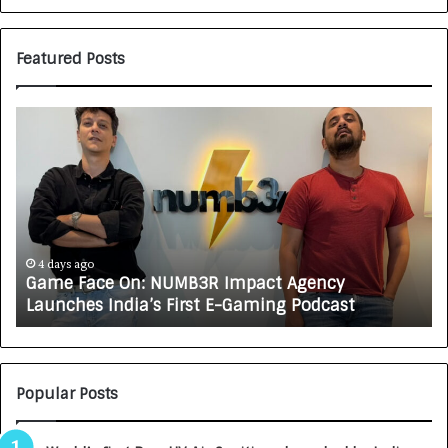
Featured Posts
G
H
a
o
m
w
e
C
F
A
a
R
c
J
e
A
4 days ago
Game Face On: NUMB3R Impact Agency
O
X
Launches India’s First E-Gaming Podcast
n
A
:
U
N
T
U
O
M
C
Popular Posts
B
A
3
R