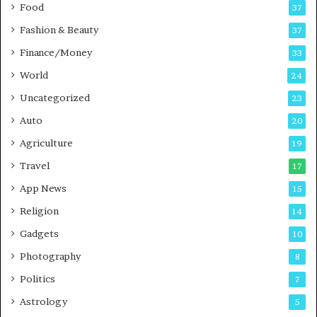
Food
d
37
c
Fashion & Beauty
37
a
Finance/Money
s
33
t
World
24
Uncategorized
23
Auto
20
Agriculture
19
Travel
17
App News
15
Religion
14
Gadgets
10
Photography
8
Politics
7
Astrology
5