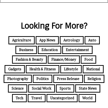
Looking For More?
Agriculture
App News
Astrology
Auto
Business
Education
Entertainment
Fashion & Beauty
Finance/Money
Food
Gadgets
Health & Fitness
Lifestyle
National
Photography
Politics
Press Release
Religion
Science
Social Work
Sports
State News
Tech
Travel
Uncategorized
World