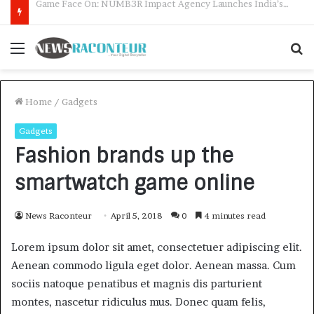
How CARJAX AUTO CARE Turned Rs. 7,000 Into a Growing Auto Care Business
Menu
S
f
Home
/
Gadgets
Gadgets
Fashion brands up the
smartwatch game online
News Raconteur
April 5, 2018
0
4 minutes read
Lorem ipsum dolor sit amet, consectetuer adipiscing elit.
Aenean commodo ligula eget dolor. Aenean massa. Cum
sociis natoque penatibus et magnis dis parturient
montes, nascetur ridiculus mus. Donec quam felis,