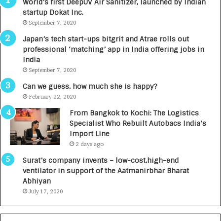
World’s first DeepUV Air Sanitizer, launched by Indian
R
E
startup Dokat Inc.
I
T
m
September 7, 2020
u
p
r
Japan’s tech start-ups bitgrit and Atrae rolls out
a
n
professional ‘matching’ app in India offering jobs in
c
e
India
t
d
September 7, 2020
A
R
g
s
Can we guess, how much she is happy?
e
.
February 22, 2020
n
7
From Bangkok to Kochi: The Logistics
c
,
Specialist Who Rebuilt Autobacs India’s
y
0
Import Line
L
0
2 days ago
a
0
u
I
Surat’s company invents – low-cost,high-end
n
n
ventilator in support of the Aatmanirbhar Bharat
c
t
Abhiyan
h
o
July 17, 2020
e
a
s
G
I
r